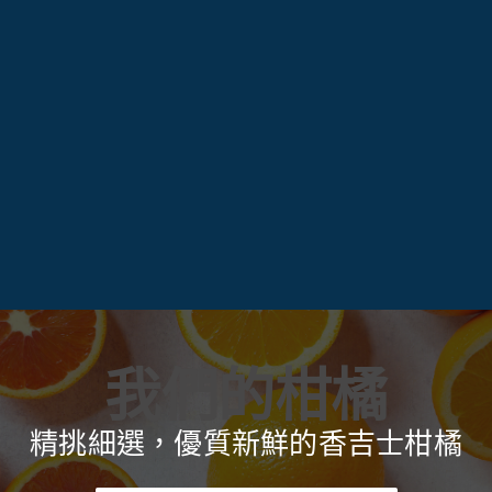
我們的柑橘
精挑細選，優質新鮮的香吉士柑橘