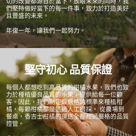
切的改變都源自於當下，放眼未來的同時，我
們堅持做好當下的每一件事，致力於打造美好
且豐盛的未來。
年復一年，讓我們一起努力。
堅守初心 品質保證
每個人都想吃到高品質的柑橘水果，我們也致
力於種植優良品質的水果，提供給每一位顧
客。因此，我們制定最嚴格的標準來種植柑
橘，每顆柑橘都是透過人工摘採。 從農場到
餐桌，香吉士柑橘的運送全都經過嚴格的品質
控管。