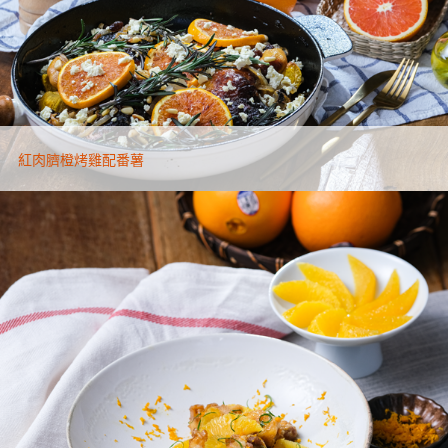
紅肉臍橙烤雞配番薯