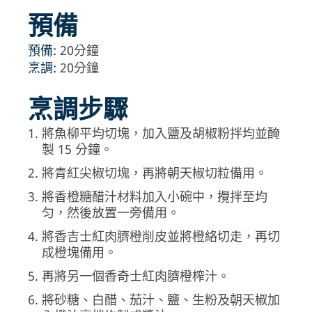
預備
預備:
20分鐘
烹調:
20分鐘
烹調步驟
將魚柳平均切塊，加入鹽及胡椒粉拌均並醃
製 15 分鐘。
將青紅尖椒切塊，再將朝天椒切粒備用。
將香橙糖醋汁材料加入小碗中，攪拌至均
匀，然後放置一旁備用。
將香吉士紅肉臍橙削皮並將橙絡切走，再切
成橙塊備用。
再將另一個香奇士紅肉臍橙榨汁。
將砂糖、白醋、茄汁、鹽、生粉及朝天椒加