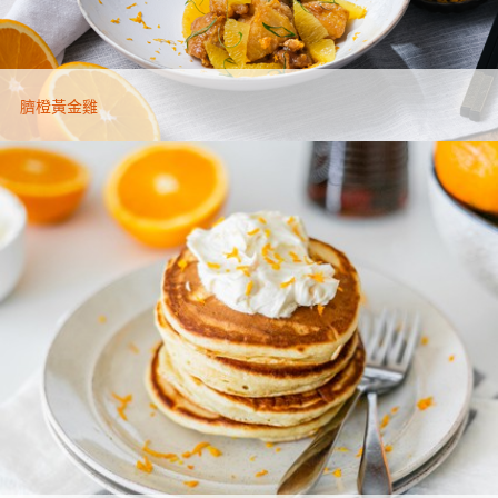
臍橙黃金雞