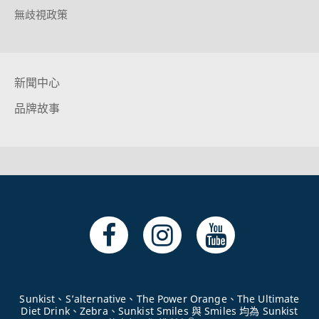
無歧視政策
新聞中心
品牌故事
Sunkist、S’alternative、The Power Orange、The Ultimate
Diet Drink、Zebra、Sunkist Smiles 與 Smiles 均為 Sunkist