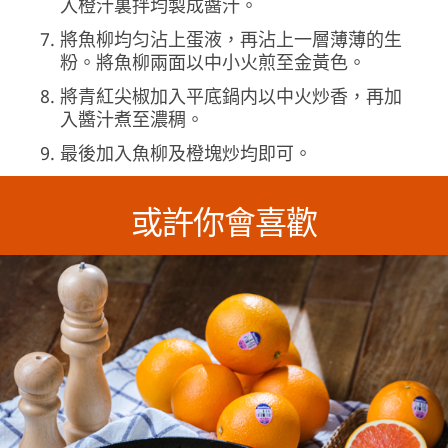
入橙汁裏拌均製成醬汁。
將魚柳均匀沾上蛋液，再沾上一層薄薄的生
粉。將魚柳兩面以中小火煎至金黃色。
將青紅尖椒加入平底鍋内以中火炒香，再加
入醬汁煮至濃稠。
最後加入魚柳及橙塊炒均即可。
或許你會喜歡